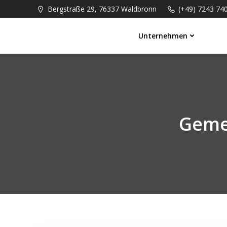
Springe
Bergstraße 29, 76337 Waldbronn
(+49) 7243 74
zum
Inhalt
Unternehmen
Gemei