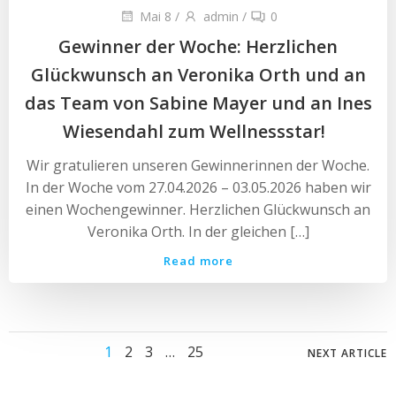
Mai 8
/
admin
/
0
Gewinner der Woche: Herzlichen
Glückwunsch an Veronika Orth und an
das Team von Sabine Mayer und an Ines
Wiesendahl zum Wellnessstar!
Wir gratulieren unseren Gewinnerinnen der Woche.
In der Woche vom 27.04.2026 – 03.05.2026 haben wir
einen Wochengewinner. Herzlichen Glückwunsch an
Veronika Orth. In der gleichen […]
Read more
Posts
Posts
Page
Page
Page
Page
1
2
3
…
25
NEXT ARTICLE