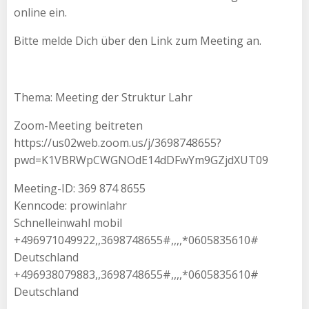
online ein.
Bitte melde Dich über den Link zum Meeting an.
Thema: Meeting der Struktur Lahr
Zoom-Meeting beitreten
https://us02web.zoom.us/j/3698748655?
pwd=K1VBRWpCWGNOdE14dDFwYm9GZjdXUT09
Meeting-ID: 369 874 8655
Kenncode: prowinlahr
Schnelleinwahl mobil
+496971049922,,3698748655#,,,,*0605835610#
Deutschland
+496938079883,,3698748655#,,,,*0605835610#
Deutschland