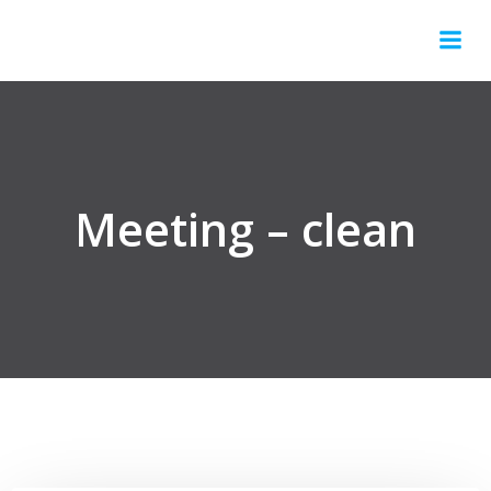
Springe
zum
Inhalt
Meeting – clean