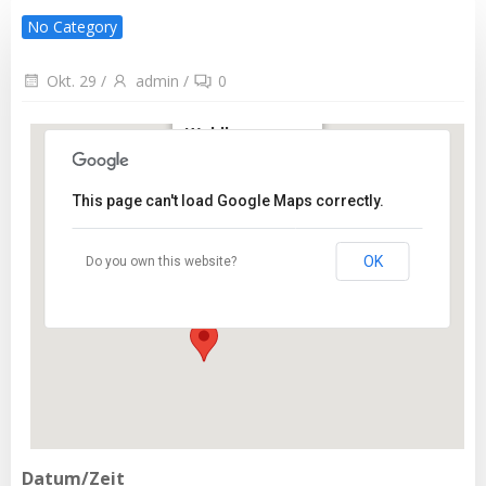
No Category
Okt. 29
/
admin
/
0
Kurhaus
Waldbronn
Etzenroter Str. 2 -
Waldbronn
This page can't load Google Maps correctly.
Veranstaltungen
OK
Do you own this website?
Datum/Zeit