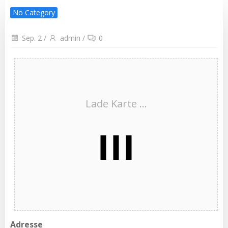
No Category
Sep. 2
/
admin
/
0
Lade Karte ...
Adresse