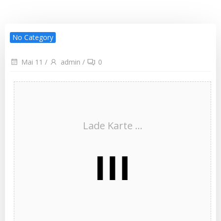
No Category
Mai 11
/
admin
/
0
Lade Karte ...