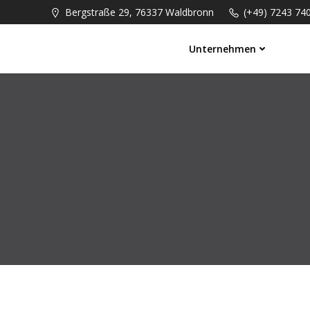
Springe
Bergstraße 29, 76337 Waldbronn
(+49) 7243 74
zum
Inhalt
Unternehmen