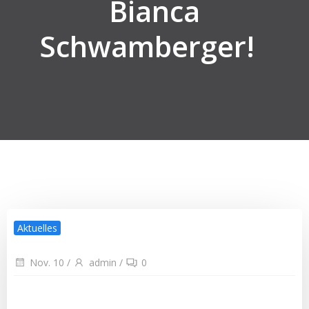
Bianca
Schwamberger!
Aktuelles
Nov. 10
/
admin
/
0