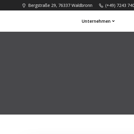
Springe
Bergstraße 29, 76337 Waldbronn
(+49) 7243 74
zum
Inhalt
Unternehmen