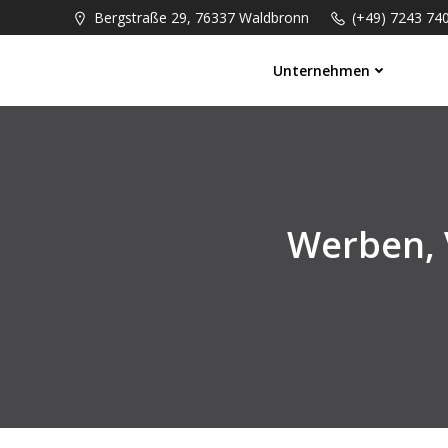
Springe
Bergstraße 29, 76337 Waldbronn
(+49) 7243 74
zum
Inhalt
Unternehmen
Werben, 