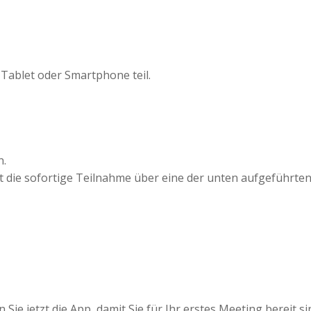
ablet oder Smartphone teil.
n.
 ist die sofortige Teilnahme über eine der unten aufgeführ
ie jetzt die App, damit Sie für Ihr erstes Meeting bereit si