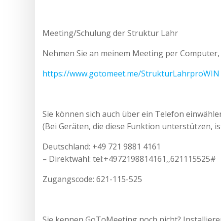
Meeting/Schulung der Struktur Lahr
Nehmen Sie an meinem Meeting per Computer, T
https://www.gotomeet.me/StrukturLahrproWIN
Sie können sich auch über ein Telefon einwähle
(Bei Geräten, die diese Funktion unterstützen,
Deutschland: +49 721 9881 4161
– Direktwahl: tel:+4972198814161,,621115525#
Zugangscode: 621-115-525
Sie kennen GoToMeeting noch nicht? Installieren S