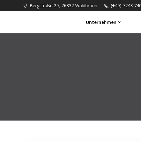
Springe
Bergstraße 29, 76337 Waldbronn
(+49) 7243 74
zum
Inhalt
Unternehmen