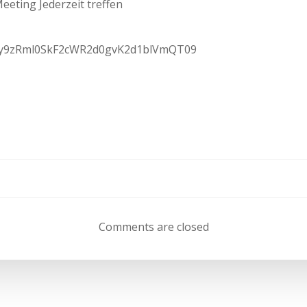
Meeting Jederzeit treffen
=dy9zRml0SkF2cWR2d0gvK2d1blVmQT09
Beitragsnav
Comments are closed