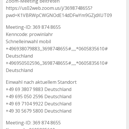
Zoom-Meeting beitreten
https://us02web.zoom.us/j/3698748655?
pwd=K1VBRWpCWGNOdE14dDFwYm9GZjdXUT09
Meeting-ID: 369 874 8655
Kenncode: prowinlahr
Schnelleinwahl mobil
+496938079883,,3698748655#,,,,*0605835610#
Deutschland
+496950502596,,3698748655#,,,,*0605835610#
Deutschland
Einwahl nach aktuellem Standort
+49 69 3807 9883 Deutschland
+49 695 050 2596 Deutschland
+49 69 7104 9922 Deutschland
+49 30 5679 5800 Deutschland
Meeting-ID: 369 874 8655