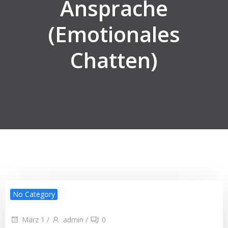
Ansprache
(Emotionales
Chatten)
No Category
März 1
/
admin
/
0