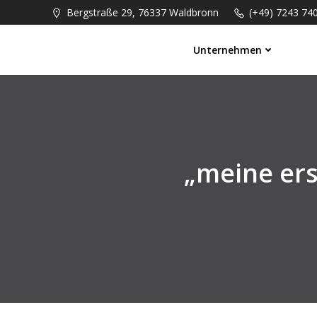
Springe
Bergstraße 29, 76337 Waldbronn
(+49) 7243 74
zum
Inhalt
Unternehmen
„meine ers