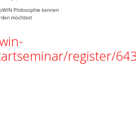
proWIN Philosophie kennen
erden möchtest
win-
artseminar/register/64
Beitragsnav