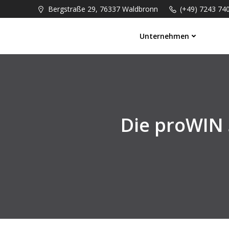
Springe
Bergstraße 29, 76337 Waldbronn
(+49) 7243 74
zum
Inhalt
Unternehmen
Die proWIN 