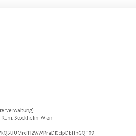
terverwaltung)
n, Rom, Stockholm, Wien
wd=WkQ5UUMrdTl2WWRraDl0clpDbHhGQT09