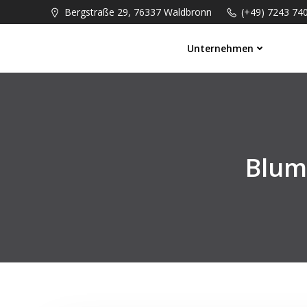
Springe
Bergstraße 29, 76337 Waldbronn
(+49) 7243 74
zum
Inhalt
Unternehmen
Blum