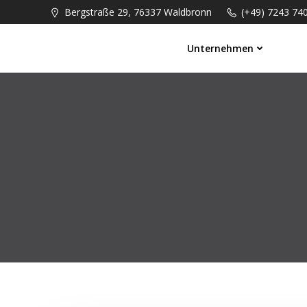
Springe
Bergstraße 29, 76337 Waldbronn
(+49) 7243 74
zum
Inhalt
Unternehmen