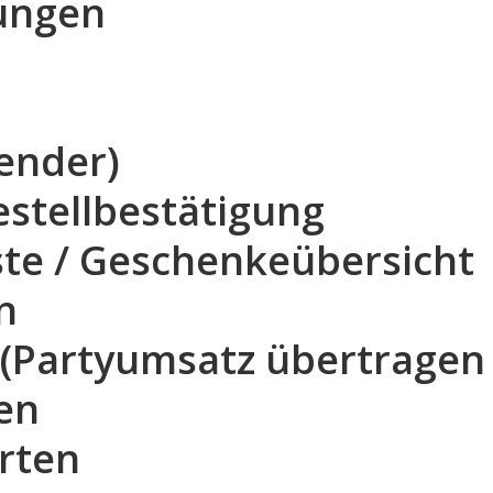
lungen
lender)
Bestellbestätigung
liste / Geschenkeübersicht
n
 (Partyumsatz übertragen
en
rten