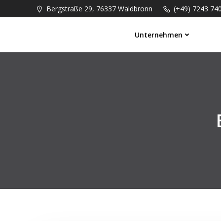
Springe
Bergstraße 29, 76337 Waldbronn
(+49) 7243 74
zum
Inhalt
Unternehmen