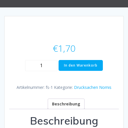
€
1,70
VPE
In den Warenkorb
10
-
Produktinformationen
Artikelnummer:
fs-1
Kategorie:
Drucksachen Nomis
"Leitfaden
'Flexible-/Smart
Beschreibung
Line'
Menge
Beschreibung